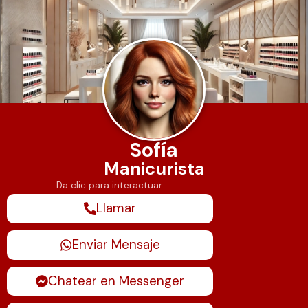
Saltar
al
contenido
Sofía
Manicurista
Da clic para interactuar.
Llamar
Enviar Mensaje
Chatear en Messenger